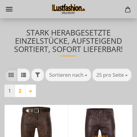
STARK HERABGESETZTE
EINZELSTÜCKE, AUFSTEIGEND
SORTIERT, SOFORT LIEFERBAR!
FILTER
Sortieren nach
pro Seite
Sortieren nach
25 pro Seite
1
2
»