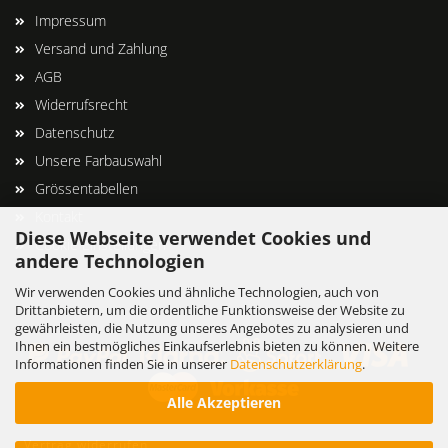
Impressum
Versand und Zahlung
AGB
Widerrufsrecht
Datenschutz
Unsere Farbauswahl
Grössentabellen
Kontakt
Diese Webseite verwendet Cookies und
Cookie Einstellungen
andere Technologien
Wir verwenden Cookies und ähnliche Technologien, auch von
Drittanbietern, um die ordentliche Funktionsweise der Website zu
gewährleisten, die Nutzung unseres Angebotes zu analysieren und
Ihnen ein bestmögliches Einkaufserlebnis bieten zu können. Weitere
Informationen finden Sie in unserer
Datenschutzerklärung
.
Alle Akzeptieren
Vertrag widerrufen