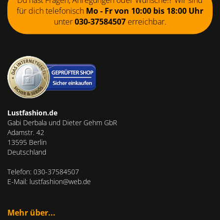
für dich telefonisch
Mo - Fr von 10:00 bis 18:00 Uhr
unter
030-37584507
erreichbar.
Lustfashion.de
Gabi Derbala und Dieter Gehm GbR
Adamstr. 42
13595 Berlin
Deutschland
Telefon: 030-37584507
E-Mail: lustfashion@web.de
Mehr über...