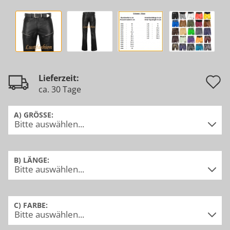
A
Lieferzeit:
ca. 30 Tage
d
M
A) GRÖSSE:
B) LÄNGE:
C) FARBE: