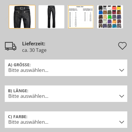
A
Lieferzeit:
ca. 30 Tage
d
M
A) GRÖSSE:
B) LÄNGE:
C) FARBE: