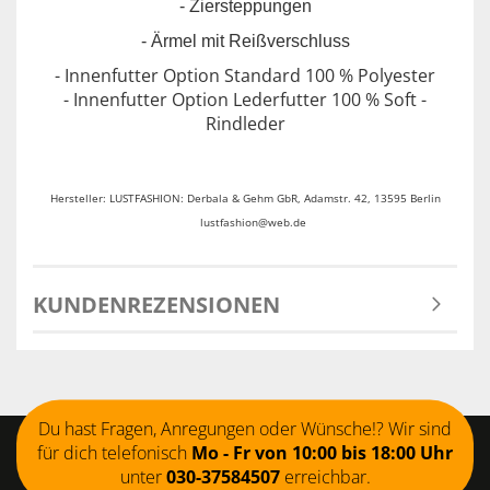
- Ziersteppungen
- Ärmel mit Reißverschluss
- Innenfutter Option Standard 100 % Polyester
- Innenfutter Option Lederfutter 100 % Soft -
Rindleder
Hersteller: LUSTFASHION: Derbala & Gehm GbR, Adamstr. 42, 13595 Berlin
lustfashion@web.de
KUNDENREZENSIONEN
Du hast Fragen, Anregungen oder Wünsche!? Wir sind
für dich telefonisch
Mo - Fr von 10:00 bis 18:00 Uhr
unter
030-37584507
erreichbar.