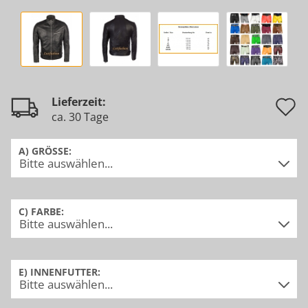
A
Lieferzeit:
ca. 30 Tage
d
M
A) GRÖSSE:
C) FARBE:
E) INNENFUTTER: