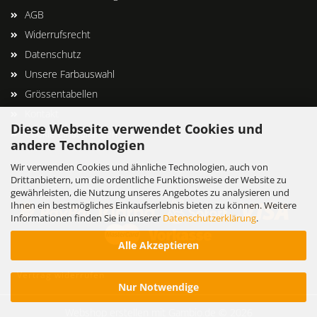
AGB
Widerrufsrecht
Datenschutz
Unsere Farbauswahl
Grössentabellen
Kontakt
Diese Webseite verwendet Cookies und
Cookie Einstellungen
andere Technologien
Wir verwenden Cookies und ähnliche Technologien, auch von
Drittanbietern, um die ordentliche Funktionsweise der Website zu
gewährleisten, die Nutzung unseres Angebotes zu analysieren und
Ihnen ein bestmögliches Einkaufserlebnis bieten zu können. Weitere
Informationen finden Sie in unserer
Datenschutzerklärung
.
Alle Akzeptieren
Vertrag widerrufen
Nur Notwendige
Webshop erstellen
mit Gambio.de © 2026