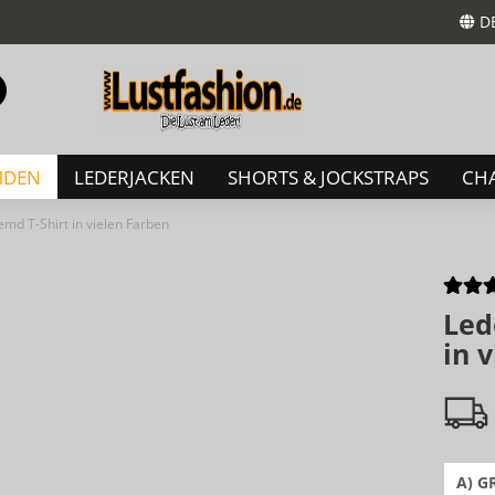
D
Sprache auswählen
Suche...
E-Mail
MDEN
LEDERJACKEN
SHORTS & JOCKSTRAPS
CHA
Passwort
md T-Shirt in vielen Farben
Led
Konto erstellen
in 
Passwort vergessen?
A) G