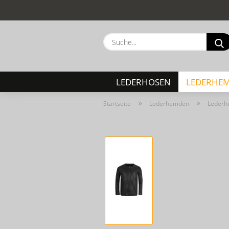
LEDERHOSEN
LEDERHE
»
»
Startseite
Lederhemden
Lederhe