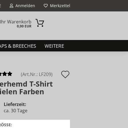
E
Anmelden
Merkzettel
Ihr Warenkorb
0,00 EUR
PS & BREECHES
WEITERE
Auf
(Art.Nr.:
LF209
)
erhemd T-Shirt
den
vielen Farben
Merkzettel
Lieferzeit:
ca. 30 Tage
RÖSSE: