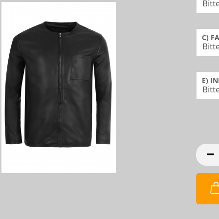
C) F
E) I