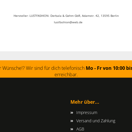
Hersteller: LUSTFASHION: Derbala & Gehm GbR, Adamstr. 42, 13595 Berlin
lustfashion@web.de
 Wünsche!? Wir sind für dich telefonisch
Mo - Fr von 10:00 bi
erreichbar.
Mehr über...
Impressum
Versand und Zahlung
AGB