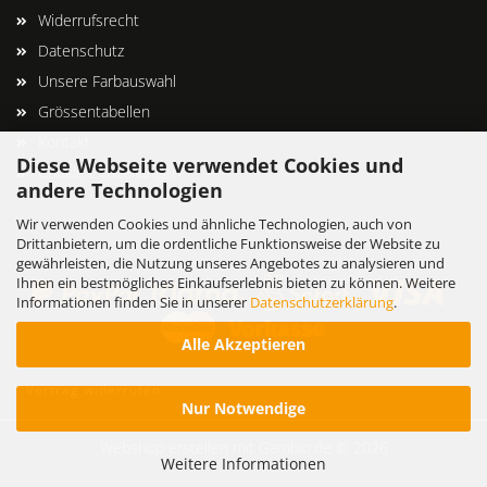
Widerrufsrecht
Datenschutz
Unsere Farbauswahl
Grössentabellen
Kontakt
Diese Webseite verwendet Cookies und
Cookie Einstellungen
andere Technologien
Wir verwenden Cookies und ähnliche Technologien, auch von
Drittanbietern, um die ordentliche Funktionsweise der Website zu
gewährleisten, die Nutzung unseres Angebotes zu analysieren und
Ihnen ein bestmögliches Einkaufserlebnis bieten zu können. Weitere
Informationen finden Sie in unserer
Datenschutzerklärung
.
Alle Akzeptieren
Vertrag widerrufen
Nur Notwendige
Webshop erstellen
mit Gambio.de © 2026
Weitere Informationen