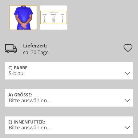
A
Lieferzeit:
ca. 30 Tage
d
M
C) FARBE:
A) GRÖSSE:
E) INNENFUTTER: