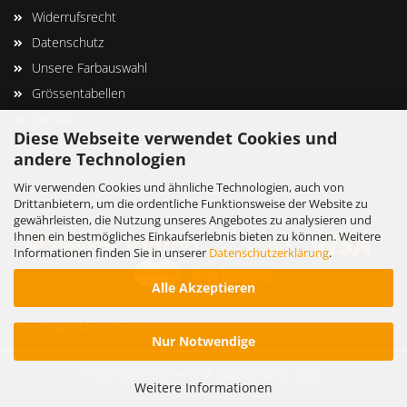
Widerrufsrecht
Datenschutz
Unsere Farbauswahl
Grössentabellen
Kontakt
Diese Webseite verwendet Cookies und
Cookie Einstellungen
andere Technologien
Wir verwenden Cookies und ähnliche Technologien, auch von
Drittanbietern, um die ordentliche Funktionsweise der Website zu
gewährleisten, die Nutzung unseres Angebotes zu analysieren und
Ihnen ein bestmögliches Einkaufserlebnis bieten zu können. Weitere
Informationen finden Sie in unserer
Datenschutzerklärung
.
Alle Akzeptieren
Vertrag widerrufen
Nur Notwendige
Webshop erstellen
mit Gambio.de © 2026
Weitere Informationen