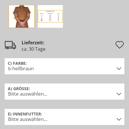
A
Lieferzeit:
ca. 30 Tage
d
M
C) FARBE:
A) GRÖSSE:
E) INNENFUTTER: