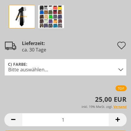
A
Lieferzeit:
ca. 30 Tage
d
M
C) FARBE:
TOP
25,00 EUR
inkl. 19% MwSt. zzgl.
Versand