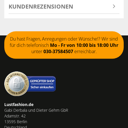
KUNDENREZENSIONEN
Du hast Fragen, Anregungen oder Wünsche!? Wir sind
für dich telefonisch
Mo - Fr von 10:00 bis 18:00 Uhr
unter
030-37584507
erreichbar.
Lustfashion.de
Gabi Derbala und Dieter Gehm GbR
Adamstr. 42
13595 Berlin
Deutschland