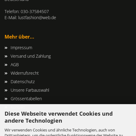
Telefon: 030-37584507
E-Mail: lustfashion@web.de
Mehr über...
Impressum
Versand und Zahlung
AGB
Widerrufsrecht
Datenschutz
Unsere Farbauswahl
Grössentabellen
Kontakt
Diese Webseite verwendet Cookies und
Cookie Einstellungen
andere Technologien
Wir verwenden Cookies und ähnliche Technologien, auch von
Drittanbietern, um die ordentliche Funktionsweise der Website zu