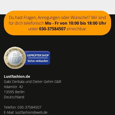
Du hast Fragen, Anregungen oder Wünsche!? Wir sind
für dich telefonisch
Mo - Fr von 10:00 bis 18:00 Uhr
unter
030-37584507
erreichbar.
Lustfashion.de
Gabi Derbala und Dieter Gehm GbR
Adamstr. 42
13595 Berlin
Deutschland
Telefon: 030-37584507
E-Mail: lustfashion@web.de