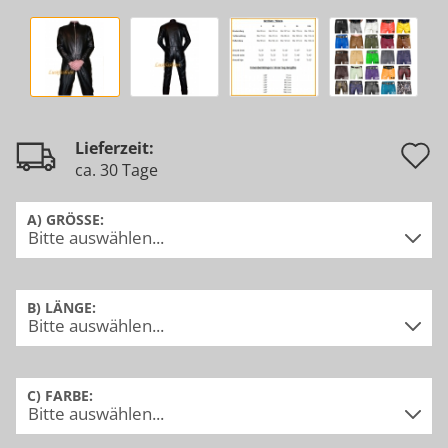
A
Lieferzeit:
ca. 30 Tage
d
M
A) GRÖSSE:
B) LÄNGE:
C) FARBE: